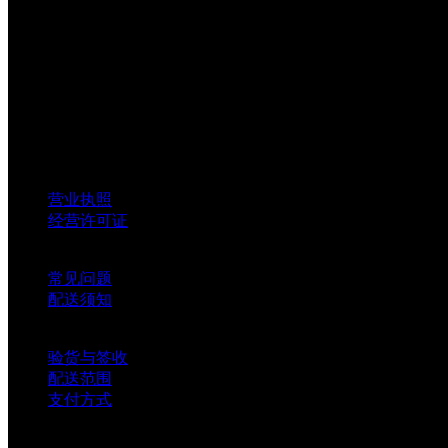
50+全国直营店
Nation chain
顺丰免费包邮
sf-express Free
7*12客服服务
All-day service
公司资质
营业执照
经营许可证
售后服务
常见问题
配送须知
支付配送
验货与签收
配送范围
支付方式
新手上路