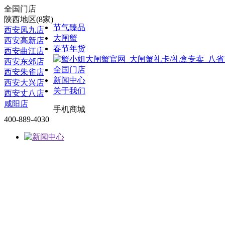
全国门店
陕西地区(8家)
节气臻品
西安凤九店
大闸蟹
西安高新店
春节年货
西安曲江店
西安东郊店
全国门店
西安朱雀店
新闻中心
西安大兴店
关于我们
西安丈八店
咸阳店
手机商城
400-889-4030