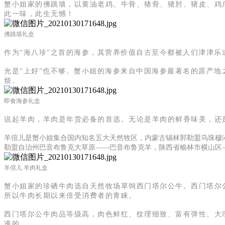
蟹小姐家的佛跳墙，以黄油老鸡、牛骨、猪骨、猪肘、猪皮、鸡
此一味，此生无憾！
佛跳墙礼盒
作为“海八珍”之首的海参，其营养价值自古至今都被人们津津乐
光是“上好”也不够。蟹小姐的海参来自中国海参最著名的原产地
烦。
即食海参礼盒
说起羊肉，羊肉是年货必备的首选。无论是羊肉的鲜香味美，还
羊倌儿是蟹小姐集合国内知名五大天然牧区，内蒙古锡林郭勒盟乌珠穆
勒盟自治州巴音布鲁克大草原——巴音布鲁克羊，陕西省榆林市横山区
羊倌儿 羊肉礼盒
蟹小姐家的珍硒牛肉选自天然牧场草饲西门塔尔公牛。西门塔尔
所以牛肉长期以来倍受消费者的青睐。
肉品等级高，肉色鲜红、纹理细致、富有弹性、大
西门塔尔公牛
准的。