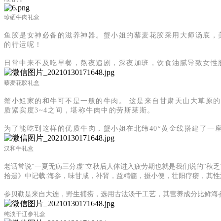
珍硒牛肉礼盒
鱼胶是女神必备的滋养神器。蟹小姐的藜麦花胶采用大师汤底，
的行运呢！
日常中来不及吃早餐，熬夜追剧，深夜加班，饮食油腻导致女性
藜麦花胶礼盒
蟹小姐家的和牛可不是一般的牛肉。 这是来自甘肃天山大草原
质紧实度3~4之间，堪称牛肉中的劳斯莱斯。
为了能吃到这样的优质牛肉，蟹小姐在北纬40°黄金线搭建了一
汉和牛礼盒
老话常说“一夏无病三分虚”立秋后人体进入疲劳期也就是我们说的“秋
拾遗》中记载:海参，味甘咸，补肾，益精髓，摄小便，壮阳疗痿，其
参贝勒是来自大连，野生捕捞，选用古法淡干工艺，其营养成分比鲜海
纯淡干辽参礼盒