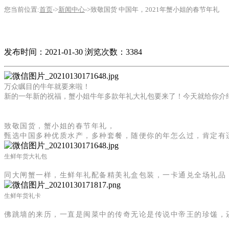
您当前位置:
首页
->
新闻中心
->致敬国货 中国年，2021年蟹小姐的春节年礼
发布时间：2021-01-30
浏览次数：3384
万众瞩目的牛年就要来啦！
新的一年新的祝福，蟹小姐牛年多款年礼大礼包要来了！今天就给你介
致敬国货，
蟹小姐的
春节年礼
，
甄选中国多种优质水产，多种套餐，随便你的年怎么过，肯定有
生鲜年货大礼包
同大闸蟹一样，生鲜年礼配备精美礼盒包装，
一卡通兑全场礼品
生鲜年货礼卡
佛跳墙的来历，一直是闽菜中的传奇无论是传说中帝王的珍馐，