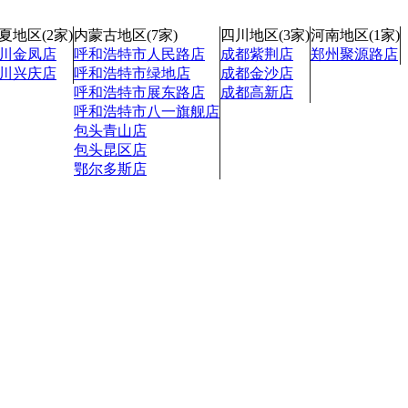
夏地区(2家)
内蒙古地区(7家)
四川地区(3家)
河南地区(1家)
川金凤店
呼和浩特市人民路店
成都紫荆店
郑州聚源路店
川兴庆店
呼和浩特市绿地店
成都金沙店
呼和浩特市展东路店
成都高新店
呼和浩特市八一旗舰店
包头青山店
包头昆区店
鄂尔多斯店