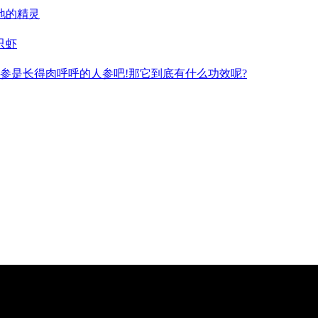
地的精灵
只虾
参是长得肉呼呼的人参吧!那它到底有什么功效呢?