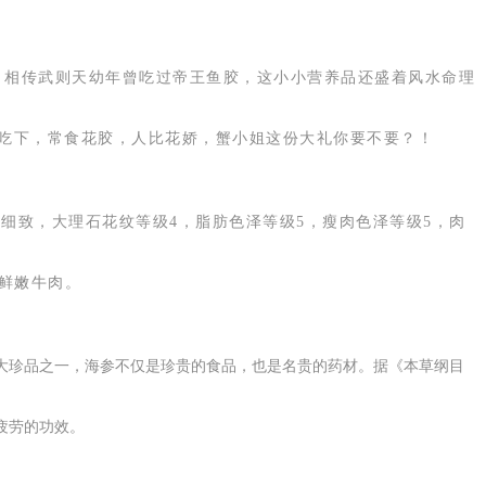
。
相传武则天幼年曾吃过帝王鱼胶，这小小营养品还盛着风水命理
就吃下，常食花胶，人比花娇，蟹小姐这份大礼你要不要？！
细致，大理石花纹等级4，脂肪色泽等级5，瘦肉色泽等级5，肉
鲜嫩牛肉。
八大珍品之一，海参不仅是珍贵的食品，也是名贵的药材。据《本草纲目
疲劳的功效。