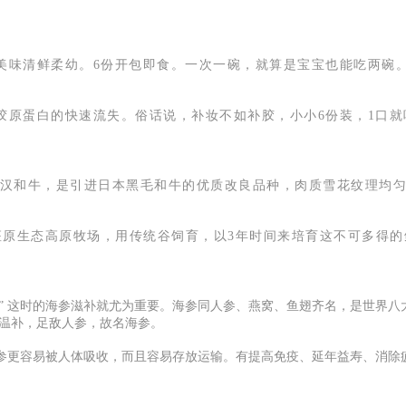
美味清鲜柔幼。6份开包即食。一次一碗，就算是宝宝也能吃两碗
胶原蛋白的快速流失。俗话说，补妆不如补胶，小小6份装，1口
的汉和牛，是引进日本
黑毛和牛
的优质改良品种，肉质雪花纹理均匀
座原生态高原牧场，用传统谷饲育，以3年时间来培育这不可多得的
乏” 这时的海参滋补就尤为重要。海参同人参、燕窝、鱼翅齐名，是世界
性温补，足敌人参，故名海参。
参更容易被人体吸收，而且容易存放运输。有提高免疫、延年益寿、消除