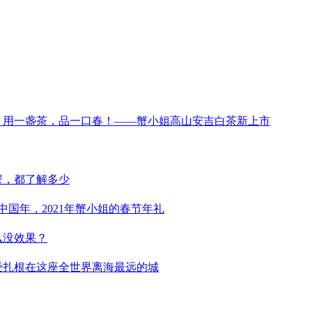
用一盏茶，品一口春！——蟹小姐高山安吉白茶新上市
蟹，都了解多少
中国年，2021年蟹小姐的春节年礼
么没效果？
经扎根在这座全世界离海最远的城