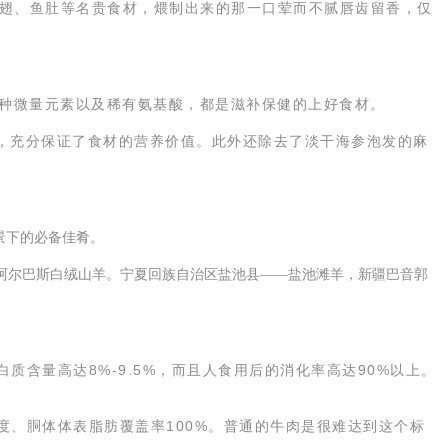
鱼翅、鱼肚等名贵食材，煨制出来的那一口荤而不腻唇齿留香，仅
各种微量元素以及稀有氨基酸，都是滋补保健的上好食材。
”，充分保证了食材的营养价值。此外还除去了淡干海参泡发的麻
景下的必备佳肴。
阿尔巴斯白绒山羊。宁夏回族自治区盐池县——盐池滩羊，新疆巴音郭
含量高达8%-9.5%，而且人食用后的消化率高达90%以上。
、胴体体表脂肪覆盖率100%。普通的牛肉是很难达到这个标