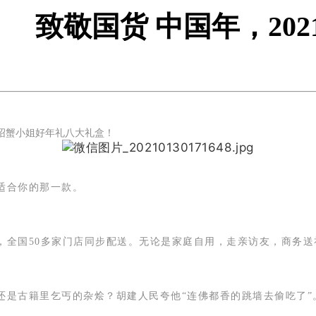
致敬国货 中国年，20
绍蟹小姐好年礼八大礼盒！
适合你的那一款。
，全国50多家门店同步配送。无论是家庭自用，走亲访友，商务
还是古籍里乞丐的杂烩？胡建人民夸他“连佛都香的跳墙去偷吃了”