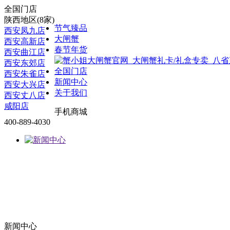
全国门店
陕西地区(8家)
节气臻品
西安凤九店
大闸蟹
西安高新店
春节年货
西安曲江店
西安东郊店
全国门店
西安朱雀店
新闻中心
西安大兴店
关于我们
西安丈八店
咸阳店
手机商城
400-889-4030
新闻中心