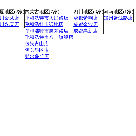
夏地区(2家)
内蒙古地区(7家)
四川地区(3家)
河南地区(1家)
川金凤店
呼和浩特市人民路店
成都紫荆店
郑州聚源路店
川兴庆店
呼和浩特市绿地店
成都金沙店
呼和浩特市展东路店
成都高新店
呼和浩特市八一旗舰店
包头青山店
包头昆区店
鄂尔多斯店