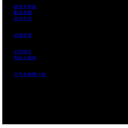
支付配送
验货与签收
配送范围
支付方式
新手上路
在线提货
联系我们
公司简介
创始人致辞
元气生鲜蟹小仙
元气生鲜蟹小仙
客服热线
400-889-4030
版权所有©2013-2020 missxie.com蟹小姐品牌运营管理有限公
版权所有