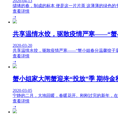
2020-04-13
缱绻的春，制成的标本 便是这一片片茶 这薄薄的绿色的
查看详情
➝
共享温情水饺，驱散疫情严寒——“蟹
2020-03-20
共享温情水饺，驱散疫情严寒——“蟹小姐春分温馨饺子
查看详情
➝
蟹小姐家大闸蟹迎来“投放”季 期待金
2020-03-05
宁静的二月，大地回暖，春暖花开。刚刚过完的新年，在这
查看详情
➝