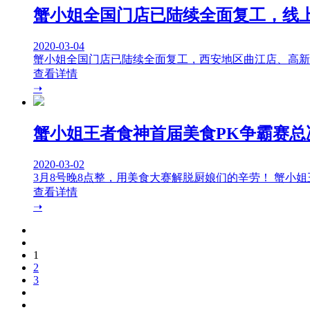
蟹小姐全国门店已陆续全面复工，线
2020-03-04
蟹小姐全国门店已陆续全面复工，西安地区曲江店、高新店
查看详情
➝
蟹小姐王者食神首届美食PK争霸赛总
2020-03-02
3月8号晚8点整，用美食大赛解脱厨娘们的辛劳！ 蟹小姐
查看详情
➝
1
2
3