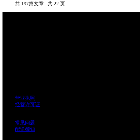
共 197篇文章
共 22 页
常务理事单位
Director unit
50+全国直营店
Nation chain
顺丰免费包邮
sf-express Free
7*12客服服务
All-day service
公司资质
营业执照
经营许可证
售后服务
常见问题
配送须知