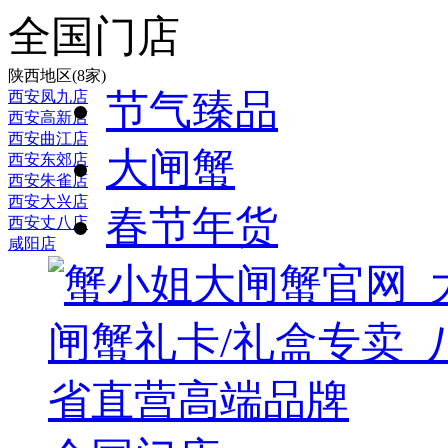
全国门店
陕西地区(8家)
节气臻品
西安凤九店
西安高新店
西安曲江店
大闸蟹
西安东郊店
西安朱雀店
西安大兴店
春节年货
西安丈八店
咸阳店